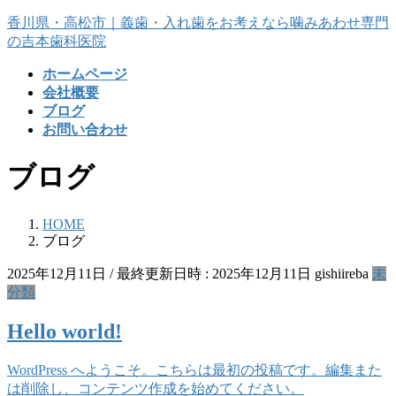
コ
ナ
香川県・高松市｜義歯・入れ歯をお考えなら噛みあわせ専門
ン
ビ
の吉本歯科医院
テ
ゲ
ホームページ
ン
ー
会社概要
ツ
シ
ブログ
へ
ョ
お問い合わせ
ス
ン
キ
に
ブログ
ッ
移
プ
動
HOME
ブログ
2025年12月11日
/ 最終更新日時 :
2025年12月11日
gishiireba
未
分類
Hello world!
WordPress へようこそ。こちらは最初の投稿です。編集また
は削除し、コンテンツ作成を始めてください。